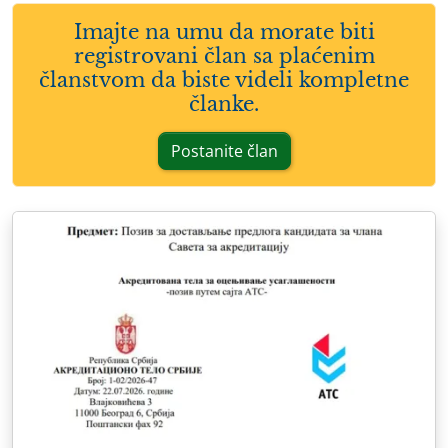
Imajte na umu da morate biti
registrovani član sa plaćenim
članstvom da biste videli kompletne
članke.
Postanite član